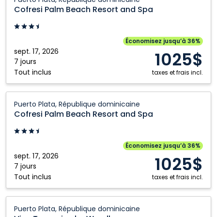
Palm
Cofresi Palm Beach Resort and Spa
Beach
Resort
and
Économisez jusqu’à 36%
Spa:
sept. 17, 2026
1025$
Puerto
7 jours
Tout inclus
Plata,
taxes et frais incl.
République
dominicaine
Cofresi
Puerto Plata, République dominicaine
Palm
Cofresi Palm Beach Resort and Spa
Beach
Resort
and
Économisez jusqu’à 36%
Spa:
sept. 17, 2026
1025$
Puerto
7 jours
Tout inclus
Plata,
taxes et frais incl.
République
dominicaine
Viva
Puerto Plata, République dominicaine
Tangerine