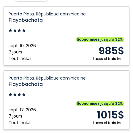
Calgary
Ottawa
Playabachata:
Puerto Plata, République dominicaine
Puerto
Cranbrook
Prince George
Playabachata
Plata,
Edmonton
Québec City
République
Fort McMurray
Regina
dominicaine
Économisez jusqu’à 32%
sept. 10, 2026
Fort Saint John
Saskatoon
985$
7 jours
Grande Prairie
Toronto
Tout inclus
taxes et frais incl.
Kamloops
Vancouver
Playabachata:
Kelowna
Victoria
Puerto Plata, République dominicaine
Puerto
Playabachata
Nanaimo
Winnipeg
Plata,
République
dominicaine
Économisez jusqu’à 32%
sept. 17, 2026
1015$
7 jours
Tout inclus
taxes et frais incl.