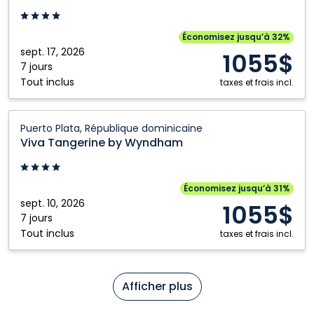
by
Wyndham:
Puerto
Économisez jusqu’à 32%
Plata,
sept. 17, 2026
1055$
République
7 jours
Tout inclus
dominicaine
taxes et frais incl.
Viva
Puerto Plata, République dominicaine
Tangerine
Viva Tangerine by Wyndham
by
Wyndham:
Puerto
Économisez jusqu’à 31%
Plata,
sept. 10, 2026
1055$
République
7 jours
Tout inclus
dominicaine
taxes et frais incl.
Afficher plus