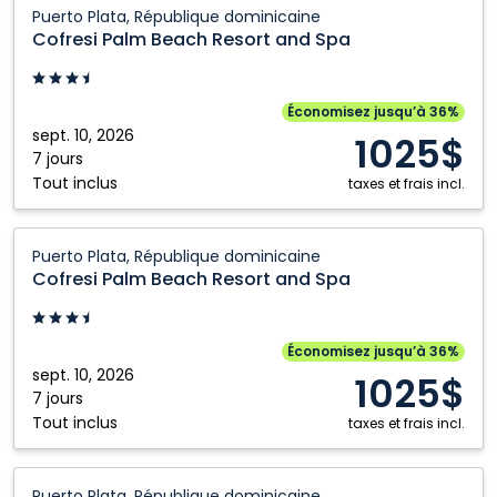
Cofresi
Puerto Plata, République dominicaine
Palm
Cofresi Palm Beach Resort and Spa
Beach
Resort
and
Économisez jusqu’à 36%
Spa:
sept. 10, 2026
1025$
Puerto
7 jours
Tout inclus
Plata,
taxes et frais incl.
République
dominicaine
Cofresi
Puerto Plata, République dominicaine
Palm
Cofresi Palm Beach Resort and Spa
Beach
Resort
and
Économisez jusqu’à 36%
Spa:
sept. 10, 2026
1025$
Puerto
7 jours
Tout inclus
Plata,
taxes et frais incl.
République
dominicaine
Cofresi
Puerto Plata, République dominicaine