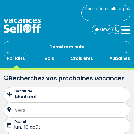
Prime du meilleur prix
FR
Commu
avec
nous
Dernière minute
Forfaits
Vols
Croisières
Aubaines
Recherchez vos prochaines vacances