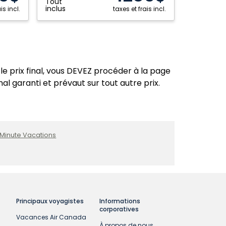
Tout
République
inclus
is incl.
taxes et frais incl.
dominicaine
le prix final, vous DEVEZ procéder à la page
nal garanti et prévaut sur tout autre prix.
 Minute Vacations
Principaux voyagistes
Informations
corporatives
Vacances Air Canada
À propos de nous