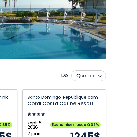
De
Quebec
Calgary
Nanaimo
Coral
Punta Cana, République dominicaine
Santo Domingo, République dominicaine
Cranbrook
Ottawa
Costa
Coral Costa Caribe Resort
Caribe
Edmonton
Prince George
Resort:
Fort McMurray
Regina
Santo
sept. 5,
à 35%
Économisez jusqu’à 36%
Fort Saint John
2026
Saskatoon
Domingo,
35$
1245$
7 jours
République