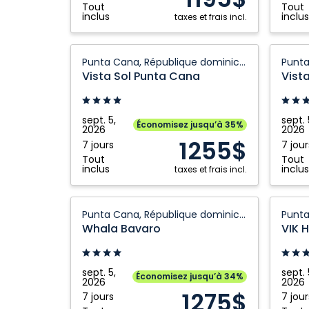
Tout
Tout
inclus
inclus
taxes et frais incl.
Vista
Vista
Punta Cana, République dominicaine
Sol
Sol
Vista Sol Punta Cana
Vist
Punta
Punta
Cana:
Cana:
Punta
Punta
sept. 5,
sept. 
Économisez jusqu’à 35%
2026
2026
Cana,
Cana,
1255$
7 jours
7 jour
République
Républ
Tout
Tout
dominicaine
domini
inclus
inclus
taxes et frais incl.
Whala
VIK
Punta Cana, République dominicaine
Bavaro:
Hotel
Whala Bavaro
VIK 
Punta
Arena
Cana,
Blanca:
République
Punta
sept. 5,
sept. 
Économisez jusqu’à 34%
2026
2026
dominicaine
Cana,
1275$
7 jours
7 jour
Républ