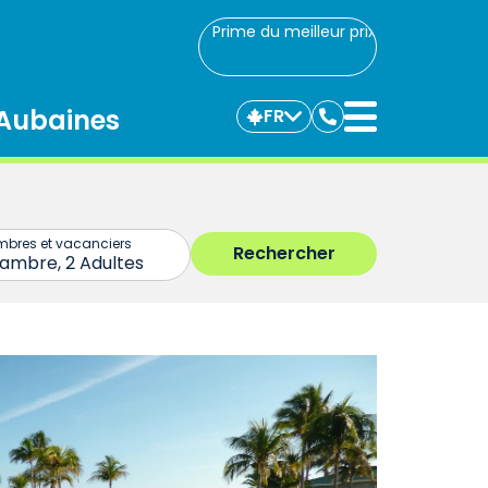
Prime du meilleur prix
Aubaines
FR
Communiquez
avec
nous