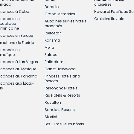
anada
croisières
Barcelo
cances à Cuba
Hawaï et Pacifique S
Grand Memories
cances en
Croisière fluviale
Aubaines sur les hôtels
publique
branchés
minicaine
Iberostar
cances en Europe
Karisma
tractions de Floride
Melia
cances en
amaïque
Palace
cances à Las Vegas
Palladium
cances au Mexique
Planet Hollywood
cances au Panama
Princess Hotels and
Resorts
cances aux États-
is
Resonance Hotels
Riu Hotels & Resorts
Royalton
Sandals Resorts
Starfish
Les 10 meilleurs hôtels