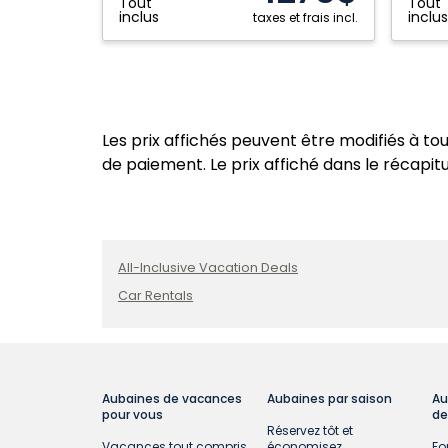
Tout
Tout
domini
inclus
inclus
taxes et frais incl.
Les prix affichés peuvent être modifiés à to
de paiement. Le prix affiché dans le récapitul
All-Inclusive Vacation Deals
Car Rentals
Aubaines de vacances
Aubaines par saison
Au
pour vous
de
Réservez tôt et
Vacances tout compris
économisez
Fo