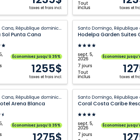
Tout
inclus
taxes et frais incl.
taxes et fra
Hodelpa
Punta Cana, République dominicaine
Garden
a Sol Punta Cana
Suites
Golf
and
5,
sept. 5,
Économisez jusqu’à 35%
Économisez jusqu’
2026
Convention
1255$
12
s
7 jours
ique
Center:
Tout
caine
Santo
inclus
taxes et frais incl.
taxes et fra
Domingo,
République
Coral
Punta Cana, République dominicaine
dominicaine
Costa
Hotel Arena Blanca
Coral Costa Caribe Reso
Caribe
Resort:
Santo
5,
sept. 5,
Économisez jusqu’à 35%
Économisez jusqu’
2026
Domingo,
1275$
12
s
7 jours
ique
République