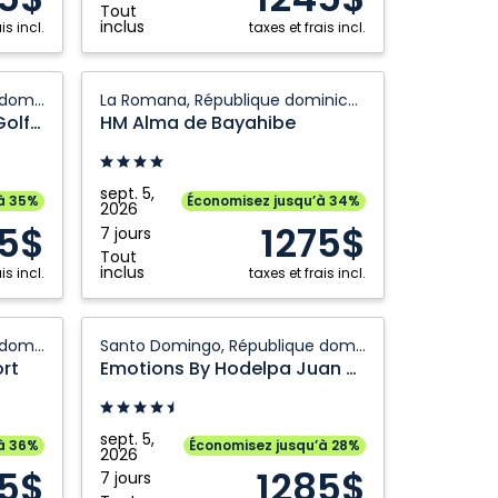
Grande Prairie
Toronto
Tout
dominicaine
inclus
is incl.
taxes et frais incl.
Kamloops
Vancouver
Kelowna
Victoria
HM
Santo Domingo, République dominicaine
La Romana, République dominicaine
Montréal
Winnipeg
Alma
Hodelpa Garden Suites Golf and Convention Center
HM Alma de Bayahibe
de
Bayahibe:
La
sept. 5,
à 35%
Économisez jusqu’à 34%
2026
Romana,
75$
1275$
7 jours
République
Tout
dominicaine
inclus
is incl.
taxes et frais incl.
Emotions
Santo Domingo, République dominicaine
Santo Domingo, République dominicaine
By
rt
Emotions By Hodelpa Juan Dolio
Hodelpa
Juan
Dolio:
sept. 5,
à 36%
Économisez jusqu’à 28%
2026
Santo
75$
1285$
7 jours
Domingo,