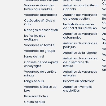
C
Vacances dans des
Aubaines pour la fête du
hôtels pour adultes
Canada
Va
Vacances abordables
Aubaine des vacances
Va
de la construction
Ré
Catégories d'hôtels à
do
Cuba
Les forfaits vacances
de Noël et du Nouvel An
Va
Mariages à destination
Aubaines de vacances
At
les îles les plus
automnales
exotiques
Va
Aubaines de vacances
J
Vacances en famille
pour juin
Va
Vacances de groupe
Aubaines de la relâche
Va
Lunes de miel
Aubaines de vacances
Va
Conseils de nos experts
de la semaine de
en voyages
lecture
Va
Un
Vacances de dernière
Aubaines de vacances
minute
estivales
Longs séjours
Départs du printemps
Vacances 5 étoiles de
Aubaines hivernales
luxe
ensoleillées
Nouveaux hotels
Courts séjours