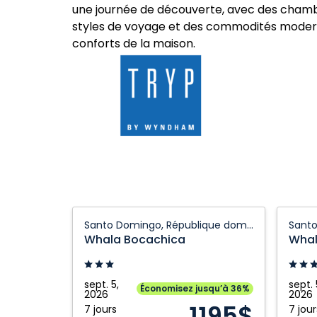
une journée de découverte, avec des chamb
styles de voyage et des commodités modern
conforts de la maison.
Whala
Whala
Santo Domingo, République dominicaine
Bocachica:
Bocach
Whala Bocachica
Whal
Santo
Santo
Domingo,
Doming
République
Républ
sept. 5,
sept. 
Économisez jusqu’à 36%
2026
2026
dominicaine
domini
1195$
7 jours
7 jour