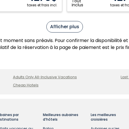
Tout
caine
dominicaine
inclus
taxes et frais incl.
taxes et fra
Afficher plus
ut moment sans préavis. Pour confirmer la disponibilité et 
atif de la réservation à la page de paiement est le prix fi
Adults Only All-Inclusive Vacations
Last
Cheap Hotels
baines par
Meilleures aubaines
Les meilleures
stinations
d’hôtels
croisières
rfaits vacances au
Bahia
Aubaines sur les