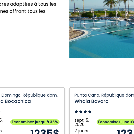
res adaptées à tous les
es offrant tous les
Whala
Santo Domingo, République dominicaine
ica:
Bavaro:
a Bocachica
Whala Bavaro
Punta
o,
Cana,
ique
République
5,
sept. 5,
Économisez jusqu’à 35%
Économisez jusqu’
2026
caine
dominicaine
1235$
12
s
7 jours